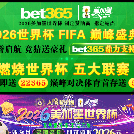
首页
关于我们
新闻与活动
资料下载
ESG
s, RDCs)
生物大分子
多肽和寡核苷酸
产品
旧版官网入口新闻