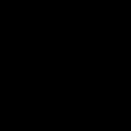
在双特异性 ADC 领域，c-MET × E