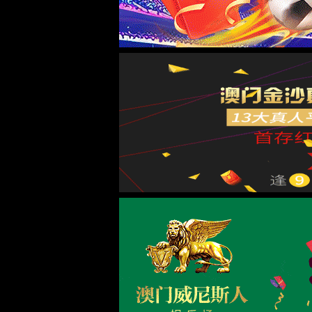
在全球 ADC（抗体偶联药物）研发版图中
统计，这三类 ADC 项目合计覆盖了全球 
尤其在新一代 ADC 技术领域，中国开发者
出中国在前沿 ADC 创新中的快速崛起