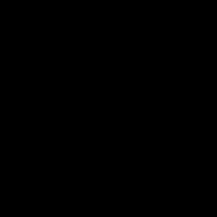
围绕上述双靶点组合，中国已建立起突出的
与领先格局。