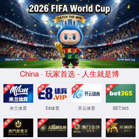
EN
188足球旧版
官网入口新闻
【188足球旧版官网入口·服务】降
本增效，规避风险：188足球旧版
官网入口分析质控服务，赋能药企
轻资产高效创新
2026-02-02 18:28:00
浏览量：
1650
返回