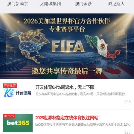
近日，188足球旧版官网入口在ESG领域再
传捷报，凭借在可持续发展方面的卓越表现和不
懈努力，接连获得国内主流ESG评级机构的高
度认可，荣获
华证ESG评级“AAA”级、Wind
ESG评级“AA”级，均较去年跃升两个等级
； 同
时荣膺
华证“2025年A股上市公司ESG卓越表现
TOP100”
及
“2025年A股上市公司公司治理
（G）维度最佳实践TOP50”
双项殊荣，充分展
现了公司在可持续发展方面的优秀实践与综合实
力。