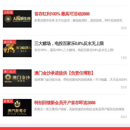
深耕ESG实践 / 构筑可持续发展护城河
作为联合国全球契约组织（UNGC）的成
员，188足球旧版官网入口坚持长期主义，将
ESG理念深度融入战略运营，积极践行对全球
可持续发展目标的坚定承诺。在环境（E）方
面，公司持续加大绿色低碳技术研发投入，优化
生产流程，降低能源消耗，减少污染物排放，积
极探索可持续的发展模式；在社会（S）层面，
高度重视人力资本培养，为员工提供广阔的发展
空间和良好的工作环境，同时积极履行产品责
任，保障产品质量安全，通过公益活动回馈社