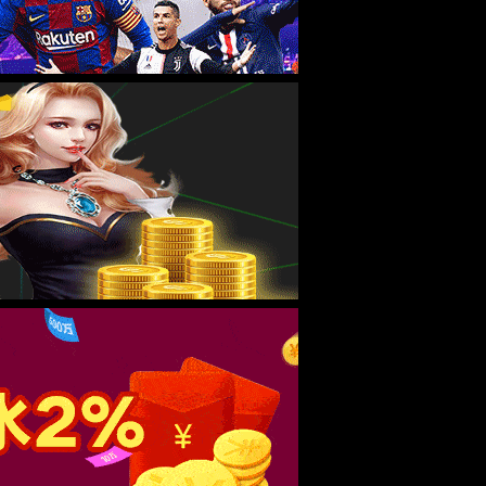
报告
浏览量：
2966
返回