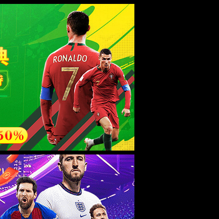
投资者关系
职业发展
|
EN
技术平台
生命科学
联系我们