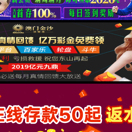
图看懂188足球旧版官网入口2024年度ESG
2025-04-30 09:03:36