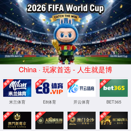
EN
188足球旧版
官网入口新闻
【188足球旧版官网入口•喜报】
188足球旧版官网入口荣膺
EcoVadis银牌认证，可持续发展
实力获国际认可
2025-03-18 07:54:46
浏览量：
3837
返回