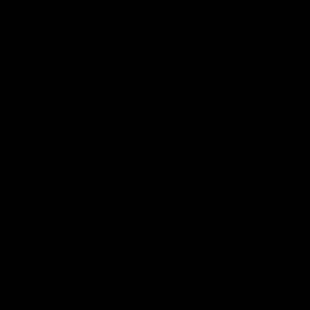
实现更加可持续的工业生产提供了可能。
酵以及工艺开发及商业化生产。已开发拥