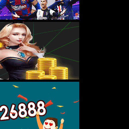
药领域的革命性应用
浏览量：
7322
返回
创新促进可持续发展。在这个特别的日子，
有效性。这种压力促使制药行业不断探索
资源消耗和废物产生。使用酶来替代传统