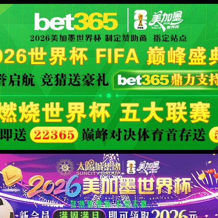
首页
关于我们
新闻与活动
资料下载
ESG
s, RDCs)
生物大分子
多肽和寡核苷酸
产品
旧版官网入口新闻