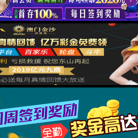
官网入口·技术】绿色化学的奇迹：酶催化在医
2024-04-22 18:05:00
再次审视人类活动对地球环境的影响，并探讨如何通过科技
贡献：
酶催化技术在医药产业的应用。
发时间、降低成本的同时，还需确保药物治疗的安全性和
生产组织也致力于开发更绿色环保的生产策略，旨在减少
关注。