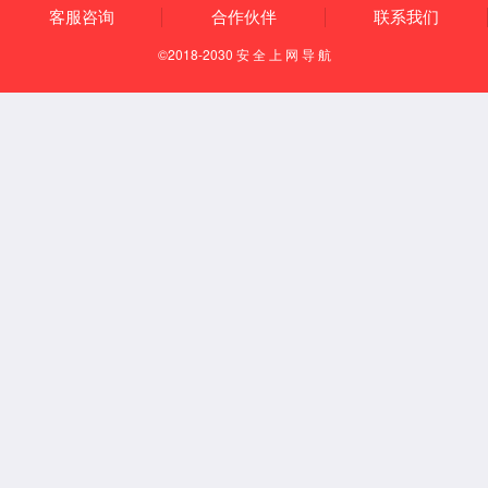
二硬脂酰基磷脂酰乙醇胺-聚乙二醇(mPEG-DSPE)
147867-65-0