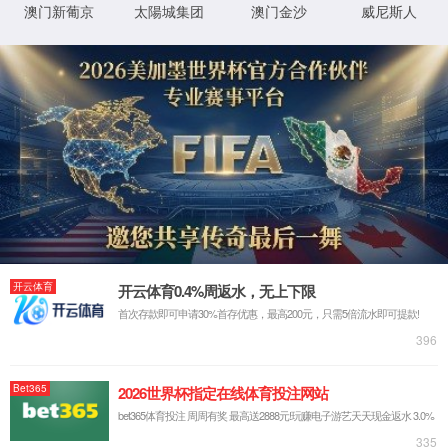
连接子
有效载荷-连接子
CMO服务
中间体
原料药
小核酸药物
亚磷酰胺单体
核苷及其类似物
生物高分子
医美中间体